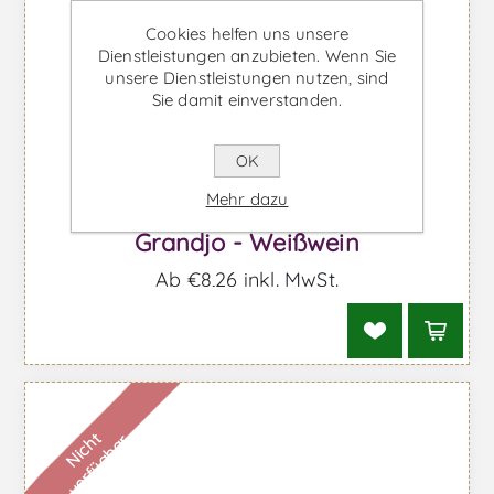
Cookies helfen uns unsere
Dienstleistungen anzubieten. Wenn Sie
unsere Dienstleistungen nutzen, sind
Sie damit einverstanden.
OK
Mehr dazu
Grandjo - Weißwein
Ab €8,26 inkl. MwSt.
N
i
c
h
t
v
e
r
f
ü
g
b
a
r