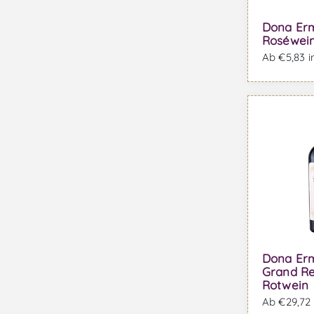
Dona Erm
Roséwei
Ab €5,83 i
Dona Er
Grand Re
Rotwein
Ab €29,72 