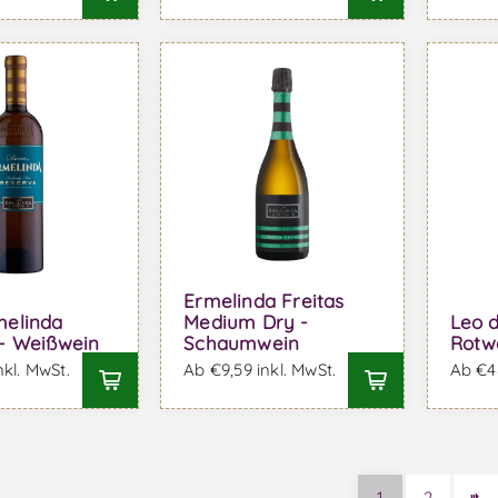
Ermelinda Freitas
melinda
Medium Dry -
Leo d
- Weißwein
Schaumwein
Rotw
nkl. MwSt.
Ab €9,59 inkl. MwSt.
Ab €48
1
2