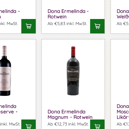
elinda -
Dona Ermelinda -
Dona
n
Rotwein
Weiß
nkl. MwSt.
Ab €5,83 inkl. MwSt.
Ab €5,
melinda
Dona
serve -
Dona Ermelinda
Mosca
Magnum - Rotwein
Likö
inkl. MwSt.
Ab €12,73 inkl. MwSt.
Ab €12