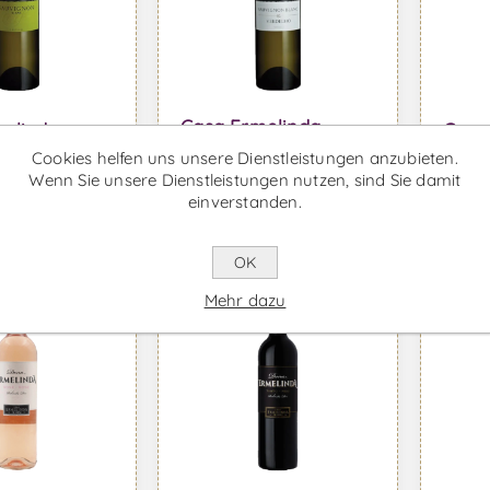
Casa Ermelinda
elinda
Casa
Freitas Sauvignon
Sauvignon
Freit
Cookies helfen uns unsere Dienstleistungen anzubieten.
Blanc Verdelho -
Weißwein
Rotw
Wenn Sie unsere Dienstleistungen nutzen, sind Sie damit
Weißwein
inkl. MwSt.
Ab €12,57 inkl. MwSt.
Ab €12
einverstanden.
OK
Mehr dazu