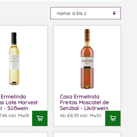
 Ermelinda
Casa Ermelinda
as Late Harvest
Freitas Moscatel de
l - Süßwein
Setúbal - Likörwein
,46 inkl. MwSt.
Ab €8,39 inkl. MwSt.