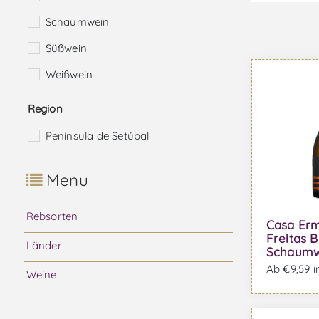
Schaumwein
Süßwein
Weißwein
Region
Península de Setúbal
Menu
Rebsorten
Casa Erm
Freitas B
Länder
Schaumw
Ab €9,59 i
Weine