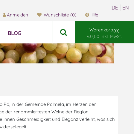
Anmelden
Wunschliste
(0)
Hilfe
Warenkorb
0
BLOG
€0,00 inkl. MwSt.
o Pó, in der Gemeinde Palmela, im Herzen der
nige der renommiertesten Weine der Region.
die ihnen Geschmeidigkeit und Eleganz verleiht, was sich
iderspiegelt.