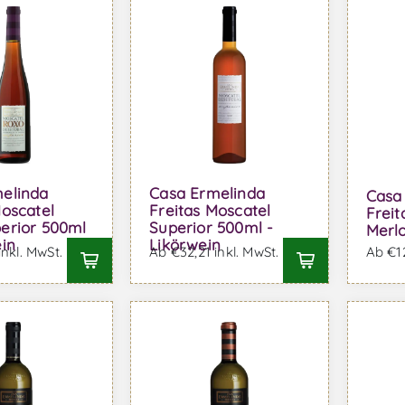
elinda
Casa Ermelinda
Casa
Moscatel
Freitas Moscatel
Freit
erior 500ml
Superior 500ml -
Merlo
ein
Likörwein
inkl. MwSt.
Ab €32,21 inkl. MwSt.
Ab €12