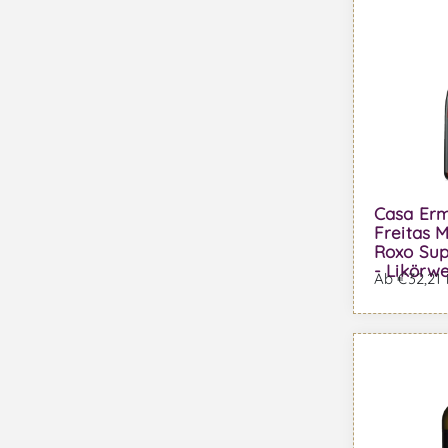
Casa Erm
Freitas 
Roxo Sup
- Likörw
Ab €32,21 