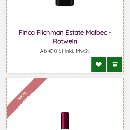
Finca Flichman Estate Malbec -
Rotwein
Ab €10,61 inkl. MwSt.
N
i
c
h
t
v
e
r
f
ü
g
b
a
r