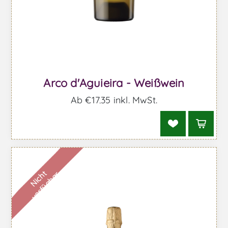
Arco d'Aguieira - Weißwein
Ab €17,35 inkl. MwSt.
N
i
c
h
t
v
e
r
f
ü
g
b
a
r