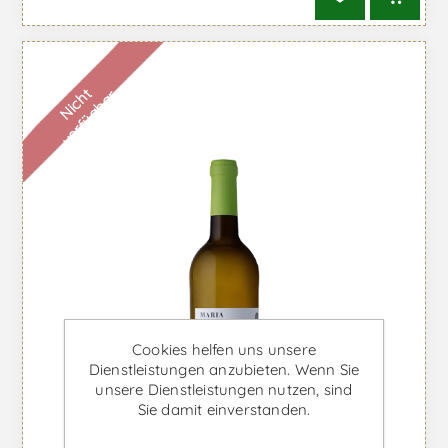
N
i
c
h
t
v
e
r
f
ü
g
b
a
r
Cookies helfen uns unsere
Dienstleistungen anzubieten. Wenn Sie
unsere Dienstleistungen nutzen, sind
Sie damit einverstanden.