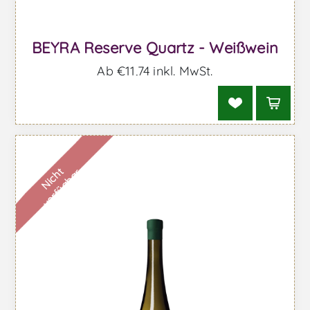
BEYRA Reserve Quartz - Weißwein
Ab €11,74 inkl. MwSt.
N
i
c
h
t
v
e
r
f
ü
g
b
a
r