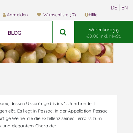
Anmelden
Wunschliste
(0)
Hilfe
Warenkorb
0
BLOG
€0,00 inkl. MwSt.
aux, dessen Ursprünge bis ins 1. Jahrhundert
nießt. Es liegt in Pessac, in der Appellation Pessac-
tige Weine, die die Exzellenz seines Terroirs zum
m und elegantem Charakter.