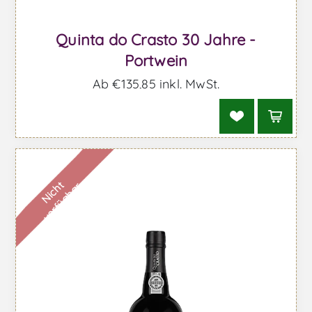
Quinta do Crasto 30 Jahre -
Portwein
Ab €135,85 inkl. MwSt.
N
i
c
h
t
v
e
r
f
ü
g
b
a
r