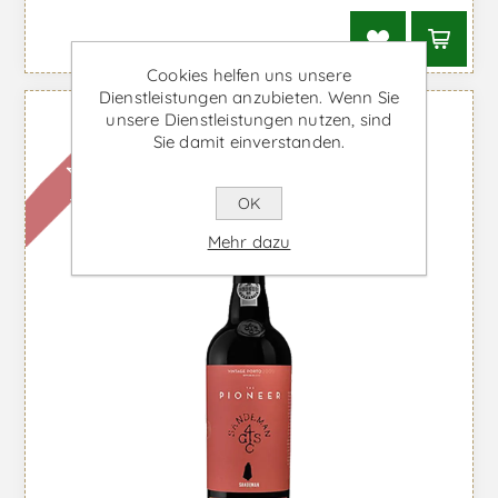
Cookies helfen uns unsere
Dienstleistungen anzubieten. Wenn Sie
unsere Dienstleistungen nutzen, sind
Sie damit einverstanden.
N
i
c
h
t
v
e
r
f
ü
g
b
a
r
OK
Mehr dazu