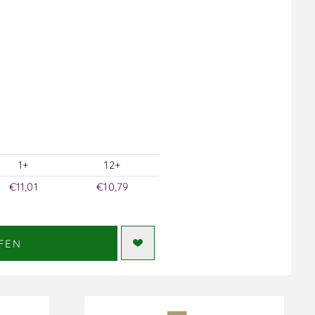
1+
12+
€11,01
€10,79
FEN