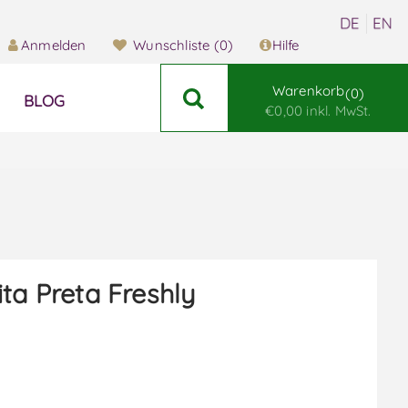
Anmelden
Wunschliste
(0)
Hilfe
Warenkorb
0
BLOG
€0,00 inkl. MwSt.
ita Preta Freshly