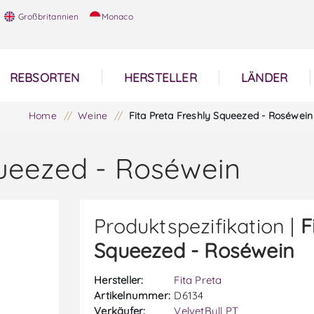
Großbritannien
Monaco
REBSORTEN
HERSTELLER
LÄNDER
Home
/
Weine
/
Fita Preta Freshly Squeezed - Roséwein
queezed - Roséwein
Produktspezifikation |
F
Squeezed - Roséwein
Hersteller:
Fita Preta
Artikelnummer:
D6134
Verkäufer:
VelvetBull PT