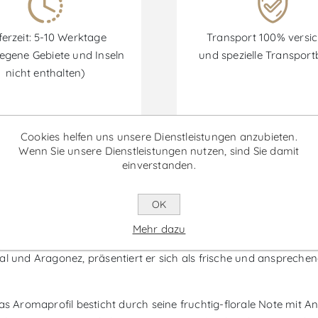
ferzeit: 5-10 Werktage
Transport 100% versic
egene Gebiete und Inseln
und spezielle Transpor
nicht enthalten)
Cookies helfen uns unsere Dienstleistungen anzubieten.
Rabatte sind vom 30/06/2026 bis zum 30/09/2026 verfügbar.
Wenn Sie unsere Dienstleistungen nutzen, sind Sie damit
einverstanden.
reshly Squeezed - Roséwein
OK
Mehr dazu
s der Alentejo-Region von Fita Preta, der den unbeschwerten un
al und Aragonez, präsentiert er sich als frische und anspreche
Das Aromaprofil besticht durch seine fruchtig-florale Note mit 