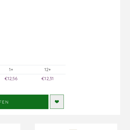
1+
12+
€12,56
€12,31
FEN