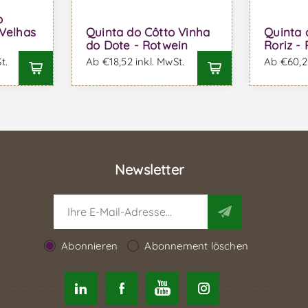
o
Velhas
Quinta do Côtto Vinha
Quinta 
do Dote - Rotwein
Roriz -
t.
Ab €18,52 inkl. MwSt.
Ab €60,29
Newsletter
Abonnieren
Abonnement löschen