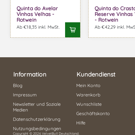
Quinta do Avelar
Quinta do Crast
Vinhas Velhas -
Reserve Vinhas 
Rotwein
- Rotwein
Ab €18,35 inkl. MwSt.
Ab €42,29 inkl. MwS
Information
Kundendienst
Blog
Mein Konto
Impressum
Warenkorb
Newsletter und Soziale
Wunschliste
Medien
Geschäftskonto
Datenschutzerklärung
Hilfe
Nutzungsbedingungen
Copyright © 2026 VelvetBull Deutschland.