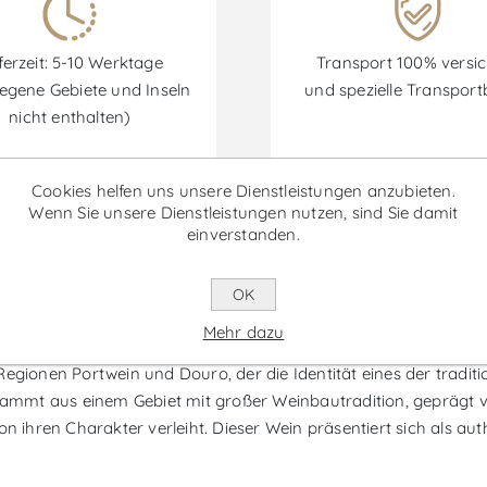
ferzeit: 5-10 Werktage
Transport 100% versic
egene Gebiete und Inseln
und spezielle Transpor
nicht enthalten)
Cookies helfen uns unsere Dienstleistungen anzubieten.
Wenn Sie unsere Dienstleistungen nutzen, sind Sie damit
einverstanden.
Rabatte sind vom 30/06/2026 bis zum 30/09/2026 verfügbar.
OK
fantado - Rotwein
Mehr dazu
Regionen Portwein und Douro, der die Identität eines der tradit
mmt aus einem Gebiet mit großer Weinbautradition, geprägt v
on ihren Charakter verleiht. Dieser Wein präsentiert sich als au