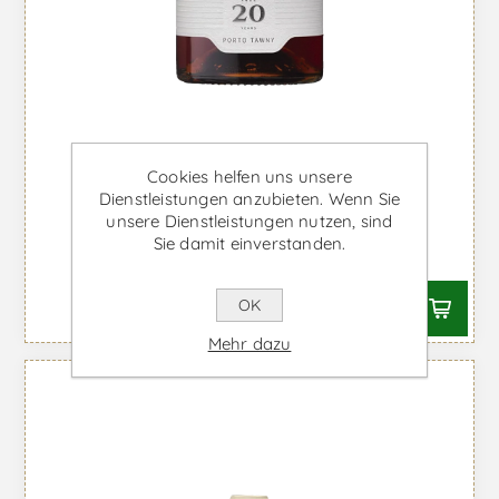
Cookies helfen uns unsere
Quinta do Crasto 20 Jahre -
Dienstleistungen anzubieten. Wenn Sie
Portwein
unsere Dienstleistungen nutzen, sind
Sie damit einverstanden.
Ab €59,04 inkl. MwSt.
OK
Mehr dazu