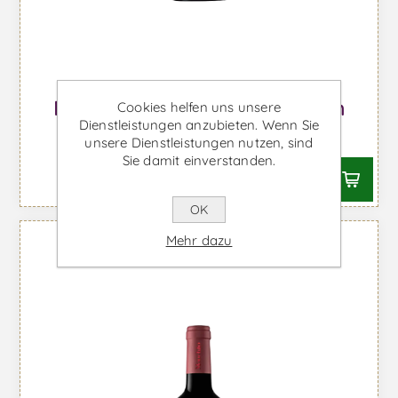
Michel Lynch Organic - Rotwein
Cookies helfen uns unsere
Dienstleistungen anzubieten. Wenn Sie
Ab €15,83 inkl. MwSt.
unsere Dienstleistungen nutzen, sind
Sie damit einverstanden.
OK
Mehr dazu