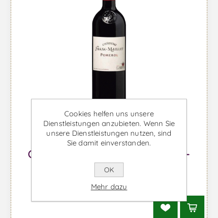
Cookies helfen uns unsere
Dienstleistungen anzubieten. Wenn Sie
unsere Dienstleistungen nutzen, sind
Sie damit einverstanden.
Château Franc-Maillet Pomerol -
Rotwein
OK
Ab €53,60 inkl. MwSt.
Mehr dazu