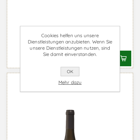
CARM Natural Bio - Rotwein
Cookies helfen uns unsere
Dienstleistungen anzubieten. Wenn Sie
Ab €23,78 inkl. MwSt.
unsere Dienstleistungen nutzen, sind
Sie damit einverstanden.
OK
Mehr dazu