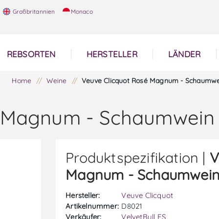
Großbritannien
Monaco
REBSORTEN
HERSTELLER
LÄNDER
Home
/
Weine
/
Veuve Clicquot Rosé Magnum - Schaumwe
é Magnum - Schaumwein
Produktspezifikation |
V
Magnum - Schaumwei
Hersteller:
Veuve Clicquot
Artikelnummer:
D8021
Verkäufer:
VelvetBull ES