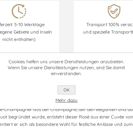
ferzeit: 5-10 Werktage
Transport 100% versic
egene Gebiete und Inseln
und spezielle Transpor
nicht enthalten)
Cookies helfen uns unsere Dienstleistungen anzubieten.
Wenn Sie unsere Dienstleistungen nutzen, sind Sie damit
Rabatte sind vom 30/06/2026 bis zum 30/09/2026 verfügbar.
einverstanden.
OK
uot Rosé Magnum - Schaumwein
Mehr dazu
é-Champagner aus der Champagne, der den eleganten und ausg
icquot begründet wurde, entsteht dieser Rosé aus einer Cuvée v
ntiert er sich als besondere Wahl für festliche Anlässe und zum