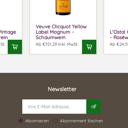
Veuve Clicquot Yellow
Vintage
Label Magnum -
L'Osta
ein
Schaumwein
- Roséw
St.
Ab €151,29 inkl. MwSt.
Ab €24,55
Newsletter
Abonnieren
Abonnement löschen