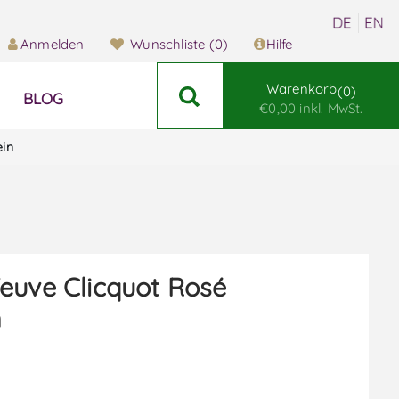
Anmelden
Wunschliste
(0)
Hilfe
Warenkorb
0
BLOG
€0,00 inkl. MwSt.
in
euve Clicquot Rosé
n