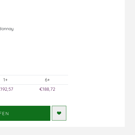
rdonnay
1+
6+
192,57
€188,72
FEN