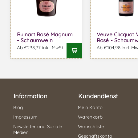
Ruinart Rosé Magnum
Veuve Clicquot 
- Schaumwein
Rosé - Schaumw
Ab €238,77 inkl. MwSt.
Ab €104,98 inkl. Mw
Information
Kundendienst
Blog
Mein Konto
Impressum
Warenkorb
Newsletter und Soziale
Wunschliste
Medien
Geschäftskonto