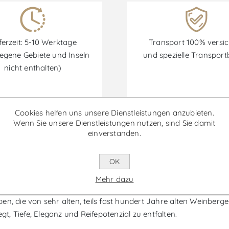
ferzeit: 5-10 Werktage
Transport 100% versic
egene Gebiete und Inseln
und spezielle Transpor
nicht enthalten)
Cookies helfen uns unsere Dienstleistungen anzubieten.
Wenn Sie unsere Dienstleistungen nutzen, sind Sie damit
Rabatte sind vom 30/06/2026 bis zum 30/09/2026 verfügbar.
einverstanden.
urua Grande Reserva - Rotwein
OK
Mehr dazu
in limitierter Auflage, der von Murua nur in außergewöhnlichen
en, die von sehr alten, teils fast hundert Jahre alten Weinber
, Tiefe, Eleganz und Reifepotenzial zu entfalten.