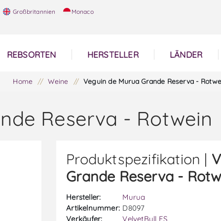
Großbritannien
Monaco
REBSORTEN
HERSTELLER
LÄNDER
Home
/
Weine
/
Veguin de Murua Grande Reserva - Rotwe
nde Reserva - Rotwein
Produktspezifikation |
V
Grande Reserva - Rotw
Hersteller:
Murua
Artikelnummer:
D8097
Verkäufer:
VelvetBull ES