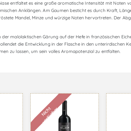
er Nase entfaltet es eine große aromatische Intensität mit Note
ischen Anklängen. Am Gaumen besticht es durch Kraft, Länge
 geröstete Mandel, Minze und würzige Noten hervortreten. Der Ab
der malolaktischen Gärung auf der Hefe in französischen Eiche
lendet die Entwicklung in der Flasche in den unterirdischen Ke
tmen zu lassen, um sein volles Aromapotenzial zu entfalten.
N
i
c
h
t
v
e
r
f
ü
g
b
a
r