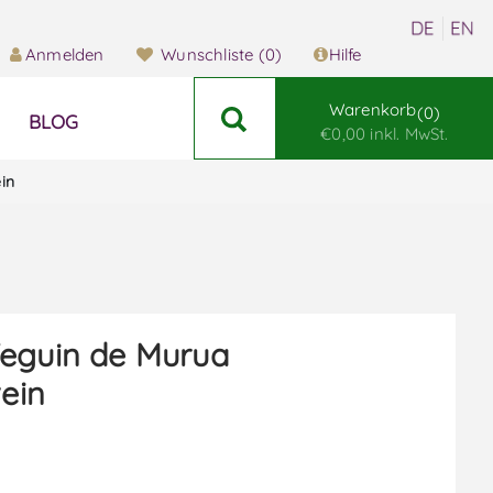
Anmelden
Wunschliste
(0)
Hilfe
Warenkorb
0
BLOG
€0,00 inkl. MwSt.
in
eguin de Murua
ein