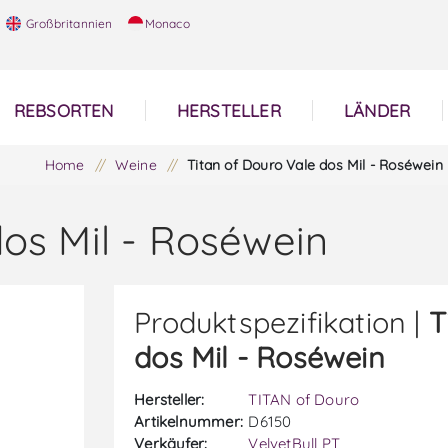
Großbritannien
Monaco
REBSORTEN
HERSTELLER
LÄNDER
Home
/
Weine
/
Titan of Douro Vale dos Mil - Roséwein
dos Mil - Roséwein
Produktspezifikation |
T
dos Mil - Roséwein
Hersteller:
TITAN of Douro
Artikelnummer:
D6150
Verkäufer:
VelvetBull PT