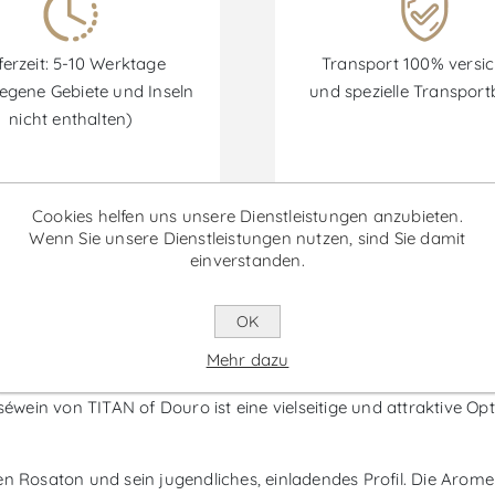
ferzeit: 5-10 Werktage
Transport 100% versic
egene Gebiete und Inseln
und spezielle Transpor
nicht enthalten)
Cookies helfen uns unsere Dienstleistungen anzubieten.
Wenn Sie unsere Dienstleistungen nutzen, sind Sie damit
Rabatte sind vom 30/06/2026 bis zum 30/09/2026 verfügbar.
einverstanden.
ro Vale dos Mil - Roséwein
OK
Mehr dazu
 Region Porto und Douro, einem Gebiet mit großer Weinbautradi
n von TITAN of Douro ist eine vielseitige und attraktive Option
en Rosaton und sein jugendliches, einladendes Profil. Die Arom