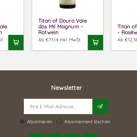
Titan of Douro Vale
ale
dos Mil Magnum -
Titan o
n
Rotwein
- Roséw
t.
Ab €71,14 inkl. MwSt.
Ab €12,38
Newsletter
Abonnieren
Abonnement löschen