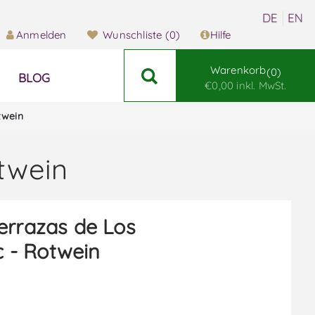
Anmelden
Wunschliste
(0)
Hilfe
Warenkorb
0
BLOG
€0,00 inkl. MwSt.
twein
twein
errazas de Los
 - Rotwein