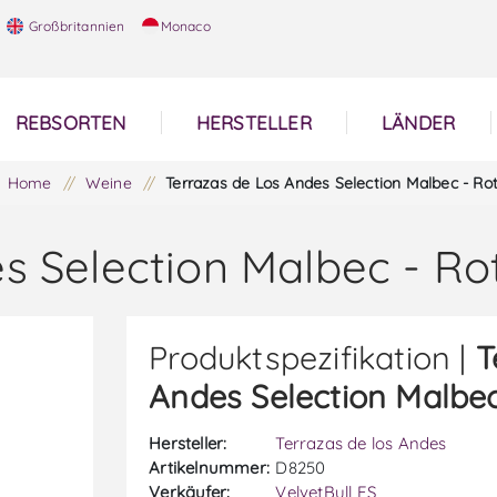
Großbritannien
Monaco
REBSORTEN
HERSTELLER
LÄNDER
Home
/
Weine
/
Terrazas de Los Andes Selection Malbec - Ro
s Selection Malbec - Ro
Produktspezifikation |
T
Andes Selection Malbec
Hersteller:
Terrazas de los Andes
Artikelnummer:
D8250
Verkäufer:
VelvetBull ES