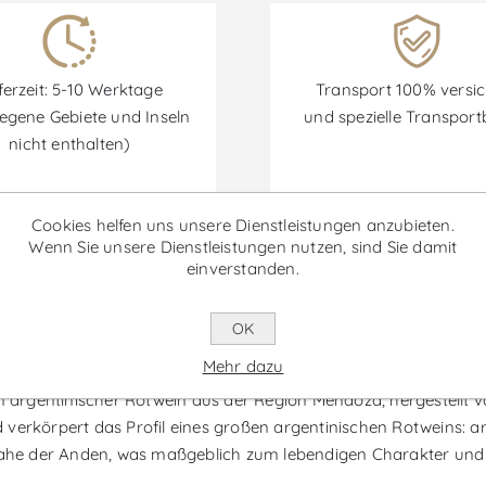
ferzeit: 5-10 Werktage
Transport 100% versic
egene Gebiete und Inseln
und spezielle Transpor
nicht enthalten)
Cookies helfen uns unsere Dienstleistungen anzubieten.
Wenn Sie unsere Dienstleistungen nutzen, sind Sie damit
Rabatte sind vom 30/06/2026 bis zum 30/09/2026 verfügbar.
einverstanden.
OK
Los Andes Selection Malbec - Ro
Mehr dazu
n argentinischer Rotwein aus der Region Mendoza, hergestellt v
verkörpert das Profil eines großen argentinischen Rotweins: ar
he der Anden, was maßgeblich zum lebendigen Charakter und d