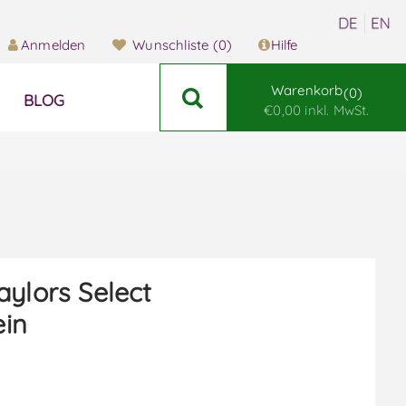
Anmelden
Wunschliste
(0)
Hilfe
Warenkorb
0
BLOG
€0,00 inkl. MwSt.
aylors Select
ein