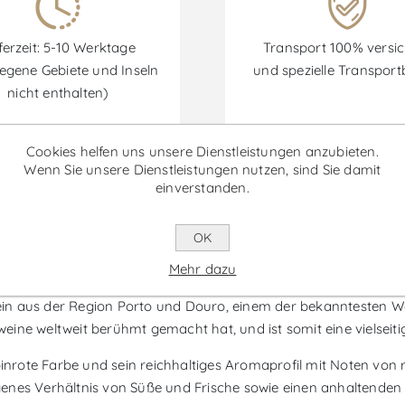
ferzeit: 5-10 Werktage
Transport 100% versic
egene Gebiete und Inseln
und spezielle Transpor
nicht enthalten)
Cookies helfen uns unsere Dienstleistungen anzubieten.
Wenn Sie unsere Dienstleistungen nutzen, sind Sie damit
einverstanden.
Rabatte sind vom 30/06/2026 bis zum 30/09/2026 verfügbar.
OK
ct Reserve 375ml - Portwein
Mehr dazu
wein aus der Region Porto und Douro, einem der bekanntesten We
tweine weltweit berühmt gemacht hat, und ist somit eine vielseit
ubinrote Farbe und sein reichhaltiges Aromaprofil mit Noten vo
genes Verhältnis von Süße und Frische sowie einen anhaltende