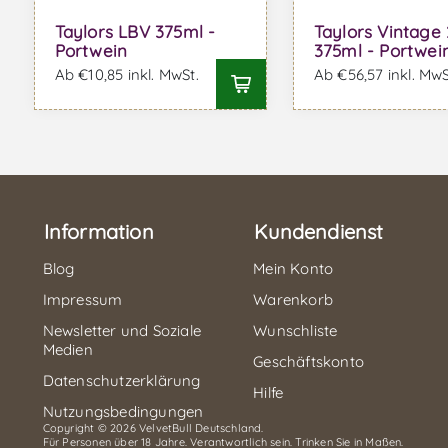
Taylors LBV 375ml -
Taylors Vintage
Portwein
375ml - Portwei
Ab €10,85 inkl. MwSt.
Ab €56,57 inkl. MwS
Information
Kundendienst
Blog
Mein Konto
Impressum
Warenkorb
Newsletter und Soziale
Wunschliste
Medien
Geschäftskonto
Datenschutzerklärung
Hilfe
Nutzungsbedingungen
Copyright © 2026 VelvetBull Deutschland.
Für Personen über 18 Jahre. Verantwortlich sein. Trinken Sie in Maßen.