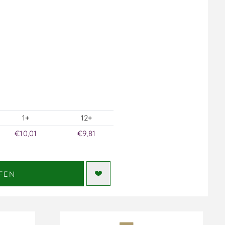
1+
12+
€10,01
€9,81
FEN