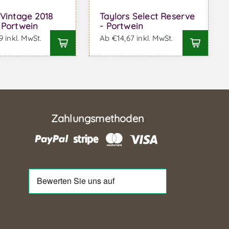
 Vintage 2018
Taylors Select Reserve
 Portwein
- Portwein
 inkl. MwSt.
Ab €14,67 inkl. MwSt.
Zahlungsmethoden