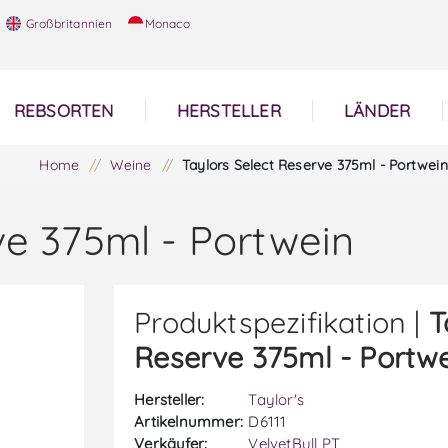
Großbritannien
Monaco
REBSORTEN
HERSTELLER
LÄNDER
Home
/
Weine
/
Taylors Select Reserve 375ml - Portwein
ve 375ml - Portwein
Produktspezifikation |
T
Reserve 375ml - Portw
Hersteller:
Taylor's
Artikelnummer:
D6111
Verkäufer:
VelvetBull PT