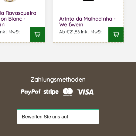
da Ravasqueira
on Blanc -
Arinto da Malhadinha -
in
Weißwein
inkl. MwSt.
Ab €21,56 inkl. MwSt.
Zahlungsmethoden