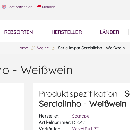
Großbritannien
Monaco
REBSORTEN
HERSTELLER
LÄNDER
Home
/
Weine
/
Serie Impar Sercialinho - Weißwein
nho - Weißwein
Produktspezifikation |
S
Sercialinho - Weißwein
Hersteller:
Sogrape
Artikelnummer:
D5542
Verkäufer:
VelvetBull PT