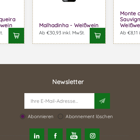
Monte 
queira
Sauvign
ßwein
Malhadinha - Weißwein
Weißwe
t.
Ab €30,93 inkl. MwSt.
Ab €8,11 
Newsletter
Abonnieren
Abonnement löschen