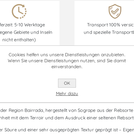
ferzeit: 5-10 Werktage
Transport 100% versic
egene Gebiete und Inseln
und spezielle Transpor
nicht enthalten)
Cookies helfen uns unsere Dienstleistungen anzubieten.
Wenn Sie unsere Dienstleistungen nutzen, sind Sie damit
einverstanden.
Rabatte sind vom 30/06/2026 bis zum 30/09/2026 verfügbar.
OK
Mehr dazu
Sercialinho - Weißwein
 der Region Bairrada, hergestellt von Sogrape aus der Rebsorte
heit mit dem Terroir und dem Ausdruck einer seltenen Rebsorte, 
iger Säure und einer sehr ausgeprägten Textur geprägt ist – Eige