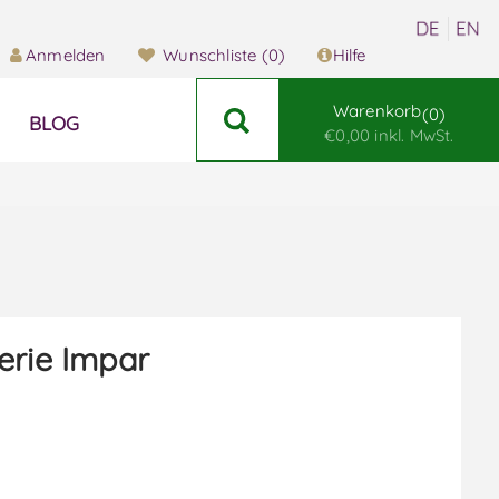
Anmelden
Wunschliste
(0)
Hilfe
Warenkorb
0
BLOG
€0,00 inkl. MwSt.
erie Impar