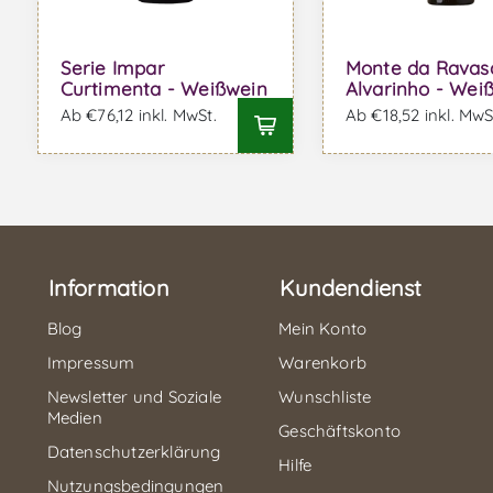
Serie Impar
Monte da Ravas
Curtimenta - Weißwein
Alvarinho - Wei
Ab €76,12 inkl. MwSt.
Ab €18,52 inkl. MwS
Information
Kundendienst
Blog
Mein Konto
Impressum
Warenkorb
Newsletter und Soziale
Wunschliste
Medien
Geschäftskonto
Datenschutzerklärung
Hilfe
Nutzungsbedingungen