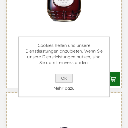
Cookies helfen uns unsere
Royal Oporto Colheita 2007 -
Dienstleistungen anzubieten. Wenn Sie
Portwein
unsere Dienstleistungen nutzen, sind
Sie damit einverstanden.
Ab €66,25 inkl. MwSt.
OK
Mehr dazu