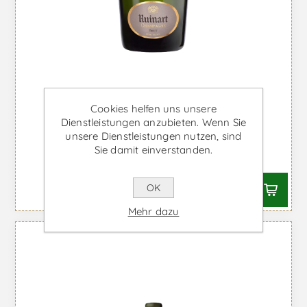
Cookies helfen uns unsere
R. de Ruinart Brut Magnum -
Dienstleistungen anzubieten. Wenn Sie
Schaumwein
unsere Dienstleistungen nutzen, sind
Sie damit einverstanden.
Ab €172,00 inkl. MwSt.
OK
Mehr dazu