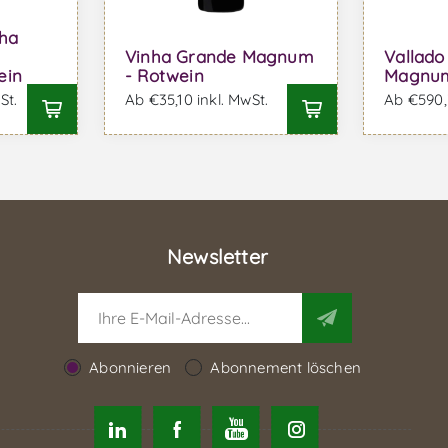
nha
Vinha Grande Magnum
Vallado
ein
- Rotwein
Magnum
St.
Ab €35,10 inkl. MwSt.
Ab €590,7
Newsletter
Abonnieren
Abonnement löschen