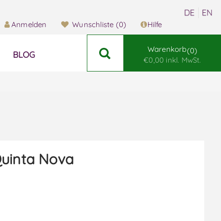
Anmelden
Wunschliste
(0)
Hilfe
Warenkorb
0
BLOG
€0,00 inkl. MwSt.
uinta Nova