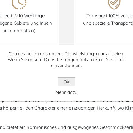
ferzeit: 5-10 Werktage
Transport 100% versic
egene Gebiete und Inseln
und spezielle Transpor
nicht enthalten)
Cookies helfen uns unsere Dienstleistungen anzubieten.
Wenn Sie unsere Dienstleistungen nutzen, sind Sie damit
Rabatte sind vom 30/06/2026 bis zum 30/09/2026 verfügbar.
einverstanden.
OK
 Magnum - Rotwein
Mehr dazu
ion Porto und Douro, einem der bekanntesten Weinbaugebiete P
, verkörpert er den Charakter einer einzigartigen Herkunft, wo
und bietet ein harmonisches und ausgewogenes Geschmackserlebni