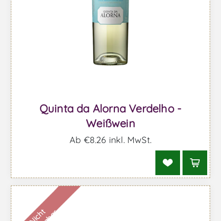
Quinta da Alorna Verdelho -
Weißwein
Ab €8,26 inkl. MwSt.
N
i
c
h
t
v
e
r
f
ü
g
b
a