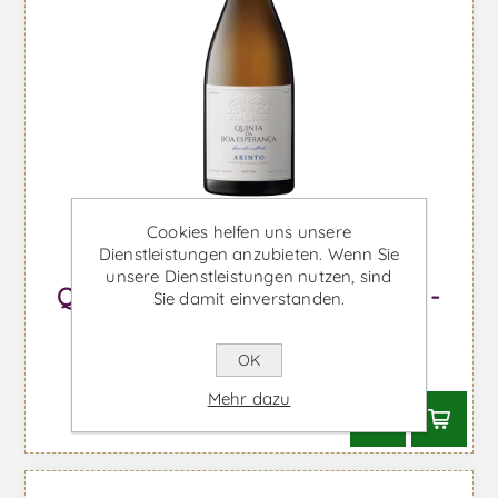
Cookies helfen uns unsere
Dienstleistungen anzubieten. Wenn Sie
unsere Dienstleistungen nutzen, sind
Quinta da Boa Esperança Arinto -
Sie damit einverstanden.
Weißwein
OK
Ab €12,87 inkl. MwSt.
Mehr dazu