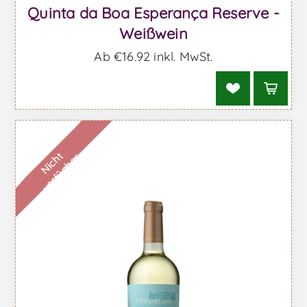
Quinta da Boa Esperança Reserve -
Weißwein
Ab €16,92 inkl. MwSt.
N
i
c
h
t
v
e
r
f
ü
g
b
a
r