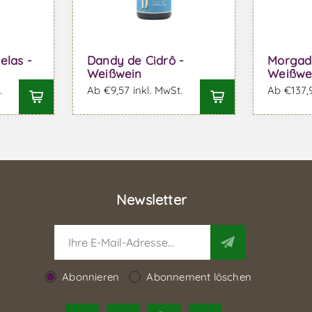
elas -
Dandy de Cidrô -
Morgado
Weißwein
Weißwe
.
Ab €9,57 inkl. MwSt.
Ab €137,9
Newsletter
Abonnieren
Abonnement löschen