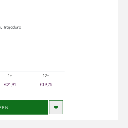
o, Trajadura
1+
12+
€21,91
€19,75
FEN