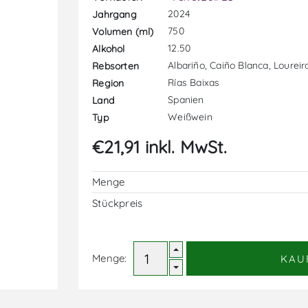
2024
Jahrgang
750
Volumen (ml)
12.50
Alkohol
Albariño, Caiño Blanca, Loureir
Rebsorten
Rías Baixas
Region
Spanien
Land
Weißwein
Typ
€21,91 inkl. MwSt.
Menge
Stückpreis
Menge:
KAU