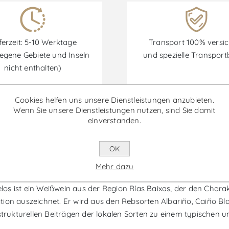
ferzeit: 5-10 Werktage
Transport 100% versic
egene Gebiete und Inseln
und spezielle Transpor
nicht enthalten)
Cookies helfen uns unsere Dienstleistungen anzubieten.
Wenn Sie unsere Dienstleistungen nutzen, sind Sie damit
einverstanden.
Rabatte sind vom 30/06/2026 bis zum 30/09/2026 verfügbar.
OK
ane O Rosal - Weißwein
Mehr dazu
s ist ein Weißwein aus der Region Rías Baixas, der den Charakt
ion auszeichnet. Er wird aus den Rebsorten Albariño, Caiño Blan
ukturellen Beiträgen der lokalen Sorten zu einem typischen u