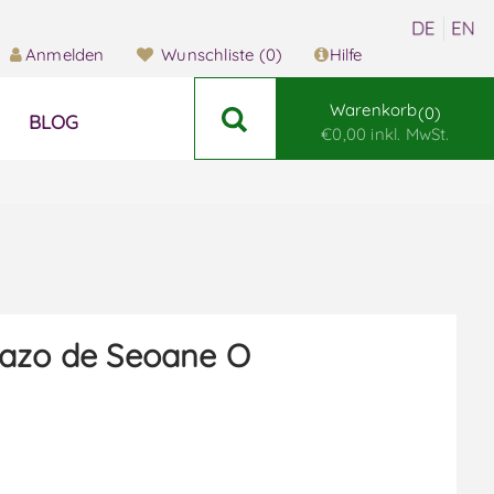
Anmelden
Wunschliste
(0)
Hilfe
Warenkorb
0
BLOG
€0,00 inkl. MwSt.
azo de Seoane O