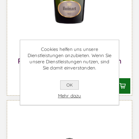
Cookies helfen uns unsere
Dienstleistungen anzubieten. Wenn Sie
R. de Ruinart Brut - Schaumwein
unsere Dienstleistungen nutzen, sind
Sie damit einverstanden.
Ab €72,52 inkl. MwSt.
OK
Mehr dazu