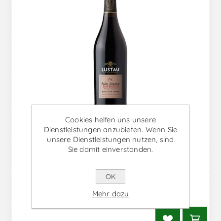
Cookies helfen uns unsere
Dienstleistungen anzubieten. Wenn Sie
unsere Dienstleistungen nutzen, sind
Sie damit einverstanden.
OK
PX San Emilio - Likörwein
Mehr dazu
Ab €26,80 inkl. MwSt.