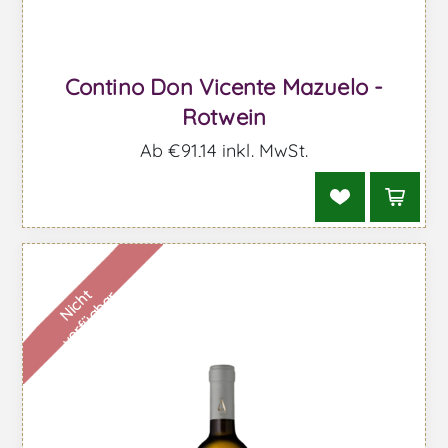
Contino Don Vicente Mazuelo -
Rotwein
Ab €91,14 inkl. MwSt.
N
i
c
h
t
v
e
r
f
ü
g
b
a
r