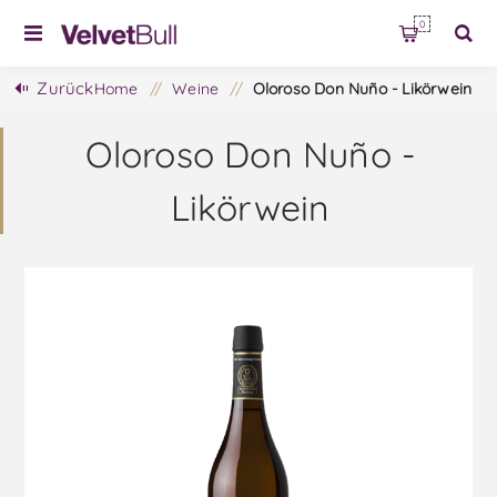
0
Zurück
Home
/
Weine
/
Oloroso Don Nuño - Likörwein
Oloroso Don Nuño -
Likörwein