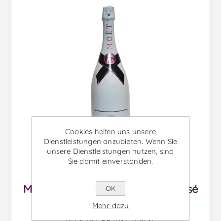
Cookies helfen uns unsere
Dienstleistungen anzubieten. Wenn Sie
unsere Dienstleistungen nutzen, sind
Sie damit einverstanden.
Moet & Chandon Ice Imperial Rosé
OK
Magnum - Schaumwein
Mehr dazu
Ab €182,99 inkl. MwSt.