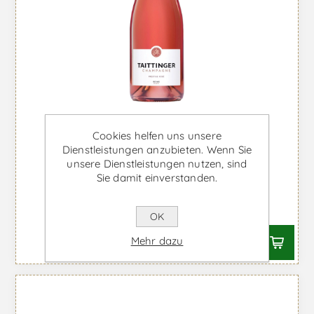
Cookies helfen uns unsere
Dienstleistungen anzubieten. Wenn Sie
Taittinger Brut Prestige Rosé -
unsere Dienstleistungen nutzen, sind
Sie damit einverstanden.
Schaumwein
Ab €72,46 inkl. MwSt.
OK
Mehr dazu