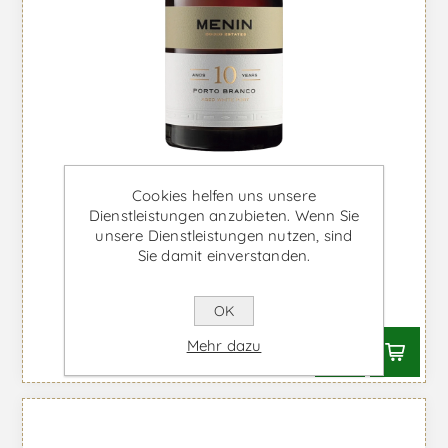
Cookies helfen uns unsere
Dienstleistungen anzubieten. Wenn Sie
unsere Dienstleistungen nutzen, sind
Menin White 10 Jahre 500ml -
Sie damit einverstanden.
Portwein
Ab €33,35 inkl. MwSt.
OK
Mehr dazu