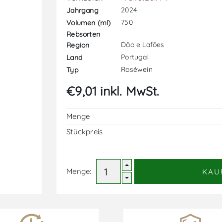
2024
Jahrgang
750
Volumen (ml)
Rebsorten
Dão e Lafões
Region
Portugal
Land
Roséwein
Typ
€9,01 inkl. MwSt.
Menge
Stückpreis
Menge:
KAU