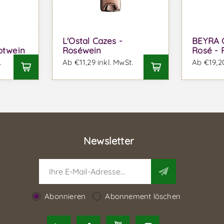
L'Ostal Cazes -
BEYRA C
otwein
Roséwein
Rosé - 
.
Ab €11,29 inkl. MwSt.
Ab €19,20
Newsletter
Abonnieren
Abonnement löschen