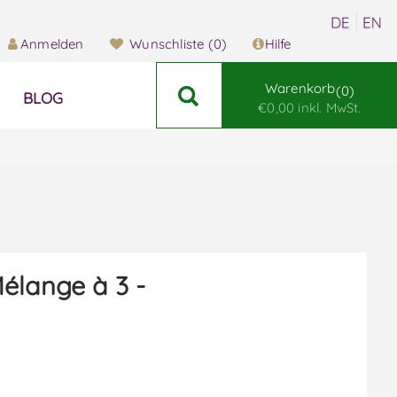
Anmelden
Wunschliste
(0)
Hilfe
Warenkorb
0
BLOG
€0,00 inkl. MwSt.
élange à 3 -