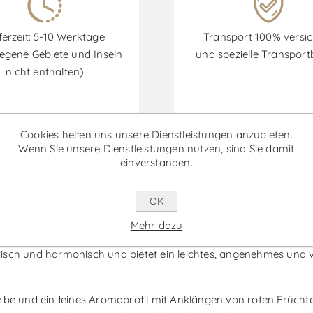
ferzeit: 5-10 Werktage
Transport 100% versic
egene Gebiete und Inseln
und spezielle Transpor
nicht enthalten)
Cookies helfen uns unsere Dienstleistungen anzubieten.
Rabatte sind vom 30/06/2026 bis zum 30/09/2026 verfügbar.
Wenn Sie unsere Dienstleistungen nutzen, sind Sie damit
einverstanden.
 - Roséwein
OK
Mehr dazu
in Roséwein aus der Region Dão und Lafões, einem Gebiet mit l
 frisch und harmonisch und bietet ein leichtes, angenehmes und 
rbe und ein feines Aromaprofil mit Anklängen von roten Frücht