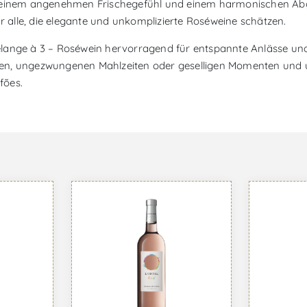
u einem angenehmen Frischegefühl und einem harmonischen Abga
alle, die elegante und unkomplizierte Roséweine schätzen.
élange à 3 – Roséwein hervorragend für entspannte Anlässe u
chten, ungezwungenen Mahlzeiten oder geselligen Momenten und un
fões.