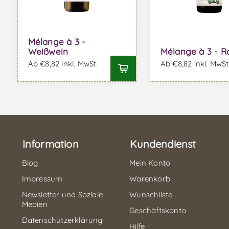
Mélange à 3 -
Weißwein
Mélange à 3 - R
Ab €8,82 inkl. MwSt.
Ab €8,82 inkl. MwSt
Information
Kundendienst
Blog
Mein Konto
Impressum
Warenkorb
Newsletter und Soziale
Wunschliste
Medien
Geschäftskonto
Datenschutzerklärung
Hilfe