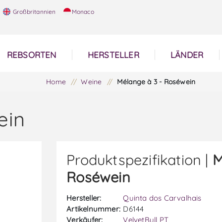
Großbritannien
Monaco
REBSORTEN
HERSTELLER
LÄNDER
Home
/
Weine
/
Mélange à 3 - Roséwein
ein
Produktspezifikation |
M
Roséwein
Hersteller:
Quinta dos Carvalhais
Artikelnummer:
D6144
Verkäufer:
VelvetBull PT