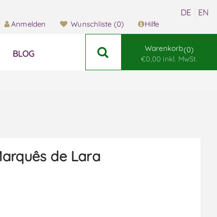
Anmelden
Wunschliste
(0)
Hilfe
Warenkorb
0
BLOG
€0,00 inkl. MwSt.
arquês de Lara