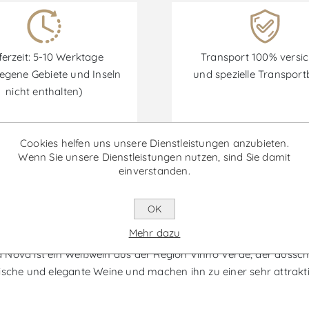
ferzeit: 5-10 Werktage
Transport 100% versic
egene Gebiete und Inseln
und spezielle Transpor
nicht enthalten)
Cookies helfen uns unsere Dienstleistungen anzubieten.
Wenn Sie unsere Dienstleistungen nutzen, sind Sie damit
Rabatte sind vom 30/06/2026 bis zum 30/09/2026 verfügbar.
einverstanden.
OK
Lara Alvarinho - Weißwein
Mehr dazu
Nova ist ein Weißwein aus der Region Vinho Verde, der ausschlie
ische und elegante Weine und machen ihn zu einer sehr attrakti