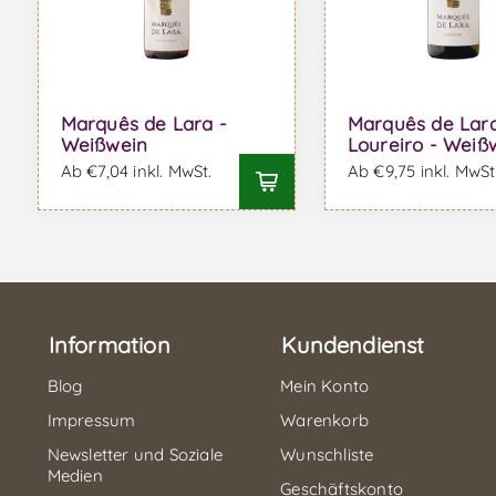
Marquês de Lara -
Marquês de Lar
Weißwein
Loureiro - Weiß
Ab €7,04 inkl. MwSt.
Ab €9,75 inkl. MwSt
Information
Kundendienst
Blog
Mein Konto
Impressum
Warenkorb
Newsletter und Soziale
Wunschliste
Medien
Geschäftskonto