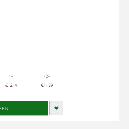
1+
12+
€12,14
€11,89
FEN