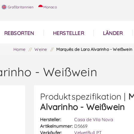
Großbritannien
Monaco
REBSORTEN
HERSTELLER
LÄNDER
Home
/
Weine
/
Marquês de Lara Alvarinho - Weißwein
arinho - Weißwein
Produktspezifikation |
M
Alvarinho - Weißwein
Hersteller:
Casa de Vila Nova
Artikelnummer:
D5669
Verkäufer:
VelvetBull PT