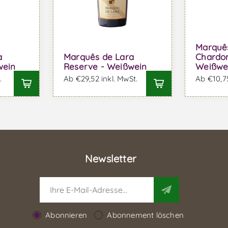
Marquê
a
Marquês de Lara
Chardo
wein
Reserve - Weißwein
Weißwe
.
Ab €29,52 inkl. MwSt.
Ab €10,75
Newsletter
Abonnieren
Abonnement löschen