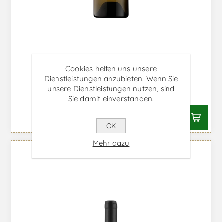
Quinta de Cidrô Alvarinho -
Cookies helfen uns unsere
Weißwein
Dienstleistungen anzubieten. Wenn Sie
unsere Dienstleistungen nutzen, sind
Ab €16,47 inkl. MwSt.
Sie damit einverstanden.
OK
Mehr dazu