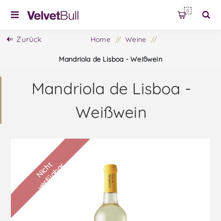
0
Zurück
Home
/
Weine
/
Mandriola de Lisboa - Weißwein
Mandriola de Lisboa -
Weißwein
N
i
c
h
t
v
e
r
f
ü
g
b
a
r