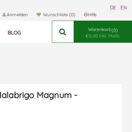
Anmelden
Wunschliste
(0)
Hilfe
Warenkorb
0
BLOG
€0,00 inkl. MwSt.
alabrigo Magnum -