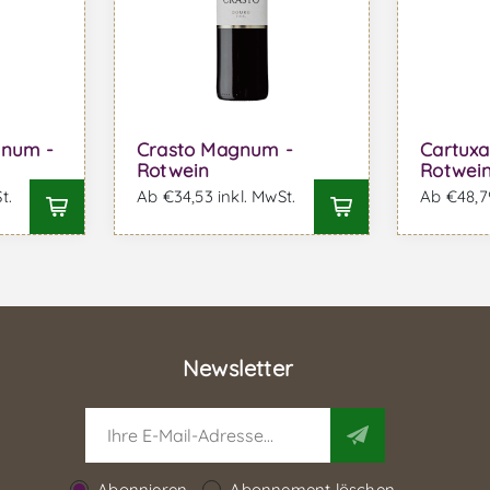
gnum -
Crasto Magnum -
Cartux
Rotwein
Rotwei
t.
Ab €34,53 inkl. MwSt.
Ab €48,79
Newsletter
Abonnieren
Abonnement löschen