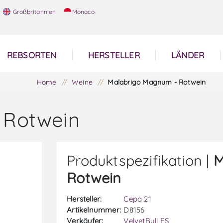
Großbritannien
Monaco
REBSORTEN
HERSTELLER
LÄNDER
Home
/
Weine
/
Malabrigo Magnum - Rotwein
 Rotwein
Produktspezifikation |
M
Rotwein
Hersteller:
Cepa 21
Artikelnummer:
D8156
Verkäufer:
VelvetBull ES