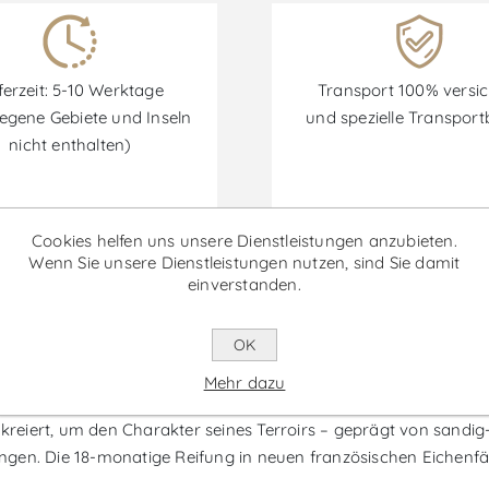
ferzeit: 5-10 Werktage
Transport 100% versic
egene Gebiete und Inseln
und spezielle Transpor
nicht enthalten)
Cookies helfen uns unsere Dienstleistungen anzubieten.
Wenn Sie unsere Dienstleistungen nutzen, sind Sie damit
Rabatte sind vom 30/06/2026 bis zum 30/09/2026 verfügbar.
einverstanden.
agnum - Rotwein
OK
Mehr dazu
sten Weine von Cepa 21 und wird in der renommierten Region R
e kreiert, um den Charakter seines Terroirs – geprägt von san
gen. Die 18-monatige Reifung in neuen französischen Eichenfäs