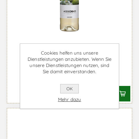
Cookies helfen uns unsere
Dienstleistungen anzubieten. Wenn Sie
unsere Dienstleistungen nutzen, sind
Assobio - Weißwein
Sie damit einverstanden.
Ab €8,22 inkl. MwSt.
OK
Mehr dazu