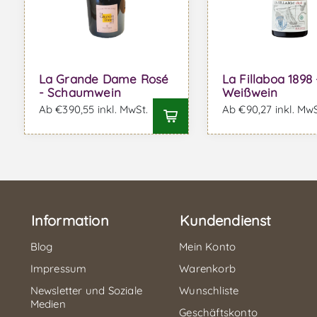
La Grande Dame Rosé
La Fillaboa 1898 
- Schaumwein
Weißwein
Ab €390,55 inkl. MwSt.
Ab €90,27 inkl. MwS
Information
Kundendienst
Blog
Mein Konto
Impressum
Warenkorb
Newsletter und Soziale
Wunschliste
Medien
Geschäftskonto