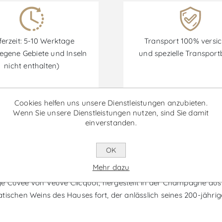
ferzeit: 5-10 Werktage
Transport 100% versic
egene Gebiete und Inseln
und spezielle Transpor
nicht enthalten)
Cookies helfen uns unsere Dienstleistungen anzubieten.
Wenn Sie unsere Dienstleistungen nutzen, sind Sie damit
Rabatte sind vom 30/06/2026 bis zum 30/09/2026 verfügbar.
einverstanden.
OK
Dame - Schaumwein
Mehr dazu
ge Cuvée von Veuve Clicquot, hergestellt in der Champagne a
ematischen Weins des Hauses fort, der anlässlich seines 200-jähr