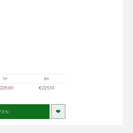
1+
6+
229,69
€225,10
FEN