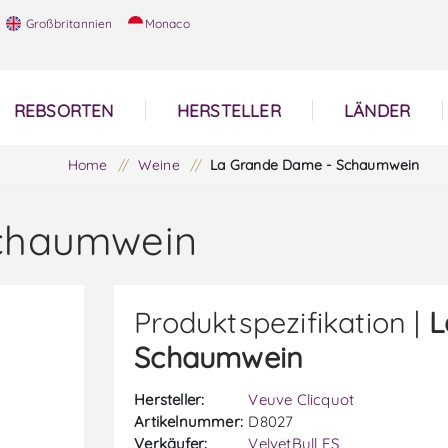
Großbritannien
Monaco
REBSORTEN
HERSTELLER
LÄNDER
Home
/
Weine
/
La Grande Dame - Schaumwein
chaumwein
Produktspezifikation |
L
Schaumwein
Hersteller:
Veuve Clicquot
Artikelnummer:
D8027
Verkäufer:
VelvetBull ES