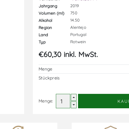
2019
Jahrgang
750
Volumen (ml)
14.50
Alkohol
Alentejo
Region
Portugal
Land
Rotwein
Typ
€60,30 inkl. MwSt.
Menge
Stückpreis
Menge:
KAU