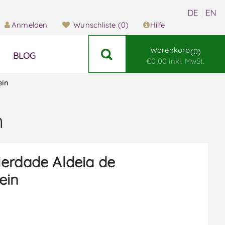
Anmelden
Wunschliste
(0)
Hilfe
Warenkorb
0
BLOG
€0,00 inkl. MwSt.
ein
n
erdade Aldeia de
ein