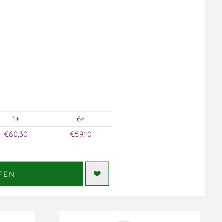
1+
6+
€60,30
€59,10
FEN