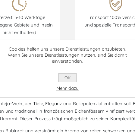
ferzeit: 5-10 Werktage
Transport 100% versic
egene Gebiete und Inseln
und spezielle Transpor
nicht enthalten)
Cookies helfen uns unsere Dienstleistungen anzubieten.
Wenn Sie unsere Dienstleistungen nutzen, sind Sie damit
einverstanden.
Rabatte sind vom 30/06/2026 bis zum 30/09/2026 verfügbar.
OK
ia de Cima Garrafeira - Rotwein
Mehr dazu
tejo-Wein, der Tiefe, Eleganz und Reifepotenzial entfalten soll.
 und traditionell in französischen Eichenfässern vinifiziert we
l kommt. Dieser Prozess trägt maßgeblich zu seiner Komplexität
en Rubinrot und verströmt ein Aroma von reifen schwarzen und