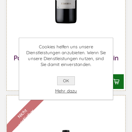
Cookies helfen uns unsere
Dienstleistungen anzubieten. Wenn Sie
Porca de Murça Reserve - Rotwein
unsere Dienstleistungen nutzen, sind
Sie damit einverstanden.
Ab €11,58 inkl. MwSt.
OK
Mehr dazu
N
i
c
h
t
v
e
r
f
ü
g
b
a
r