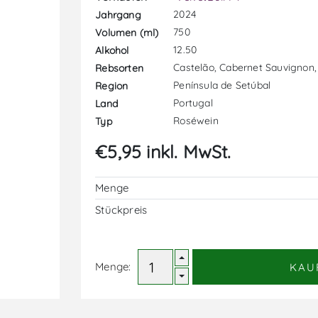
2024
Jahrgang
750
Volumen (ml)
12.50
Alkohol
Castelão, Cabernet Sauvignon,
Rebsorten
Península de Setúbal
Region
Portugal
Land
Roséwein
Typ
€5,95 inkl. MwSt.
Menge
Stückpreis
Menge:
KAU