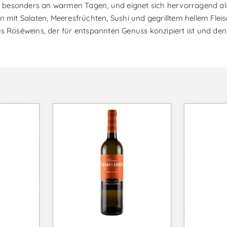
e, besonders an warmen Tagen, und eignet sich hervorragend als 
t Salaten, Meeresfrüchten, Sushi und gegrilltem hellem Fleisch
es Roséweins, der für entspannten Genuss konzipiert ist und de