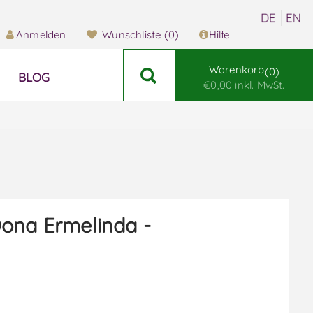
Anmelden
Wunschliste
(0)
Hilfe
Warenkorb
0
BLOG
€0,00 inkl. MwSt.
ona Ermelinda -