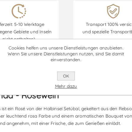
ferzeit: 5-10 Werktage
Transport 100% versic
egene Gebiete und Inseln
und spezielle Transpor
nicht enthalten)
Cookies helfen uns unsere Dienstleistungen anzubieten.
Wenn Sie unsere Dienstleistungen nutzen, sind Sie damit
einverstanden.
Rabatte sind vom 30/06/2026 bis zum 30/09/2026 verfügbar.
OK
Mehr dazu
nda - Roséwein
st ein Rosé von der Halbinsel Setúbal, gekeltert aus den Rebs
 einer leuchtend rosa Farbe und einem aromatischen Bouquet vo
und angenehm, mit einer Frische, die zum Genießen einlädt.