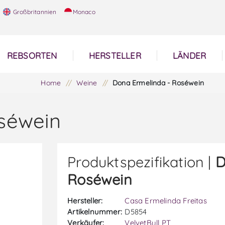
Großbritannien
Monaco
REBSORTEN
HERSTELLER
LÄNDER
Home
/
Weine
/
Dona Ermelinda - Roséwein
séwein
Produktspezifikation |
D
Roséwein
Hersteller:
Casa Ermelinda Freitas
Artikelnummer:
D5854
Verkäufer:
VelvetBull PT