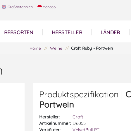
Großbritannien
Monaco
REBSORTEN
HERSTELLER
LÄNDER
Home
/
Weine
/
Croft Ruby - Portwein
n
Produktspezifikation |
C
Portwein
Hersteller:
Croft
Artikelnummer:
D6055
Verkäufer:
VelvetBull PT