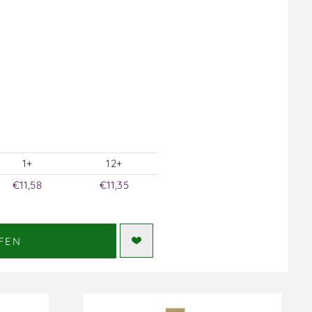
1+
12+
€11,58
€11,35
FEN