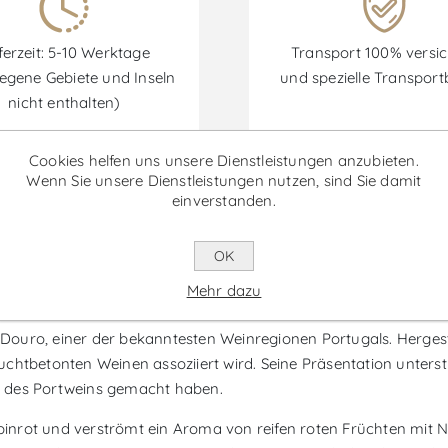
ferzeit: 5-10 Werktage
Transport 100% versic
egene Gebiete und Inseln
und spezielle Transpor
nicht enthalten)
Cookies helfen uns unsere Dienstleistungen anzubieten.
Wenn Sie unsere Dienstleistungen nutzen, sind Sie damit
einverstanden.
Rabatte sind vom 30/06/2026 bis zum 30/09/2026 verfügbar.
OK
 Portwein
Mehr dazu
uro, einer der bekanntesten Weinregionen Portugals. Hergestell
fruchtbetonten Weinen assoziiert wird. Seine Präsentation unters
elt des Portweins gemacht haben.
Rubinrot und verströmt ein Aroma von reifen roten Früchten mit