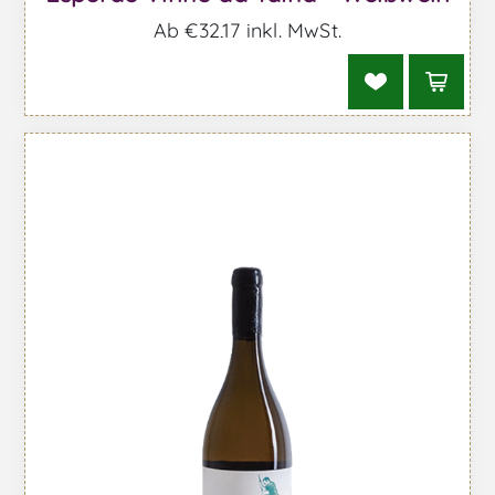
Ab €32,17 inkl. MwSt.