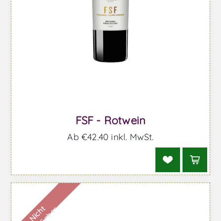
FSF - Rotwein
Ab €42,40 inkl. MwSt.
N
i
c
h
t
v
e
r
f
ü
g
b
a
r