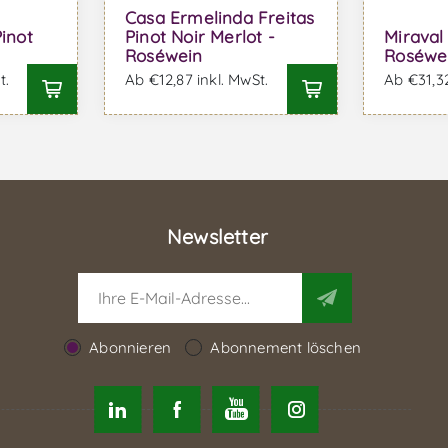
Casa Ermelinda Freitas
inot
Pinot Noir Merlot -
Miraval
Roséwein
Roséwe
t.
Ab €12,87 inkl. MwSt.
Ab €31,32
Newsletter
Abonnieren
Abonnement löschen