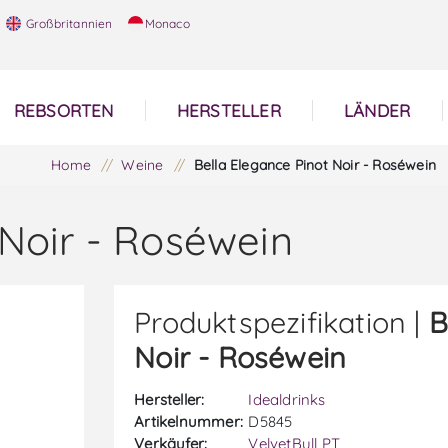
Großbritannien
Monaco
REBSORTEN
HERSTELLER
LÄNDER
Home
/
Weine
/
Bella Elegance Pinot Noir - Roséwein
 Noir - Roséwein
Produktspezifikation |
B
Noir - Roséwein
Hersteller:
Idealdrinks
Artikelnummer:
D5845
Verkäufer:
VelvetBull PT