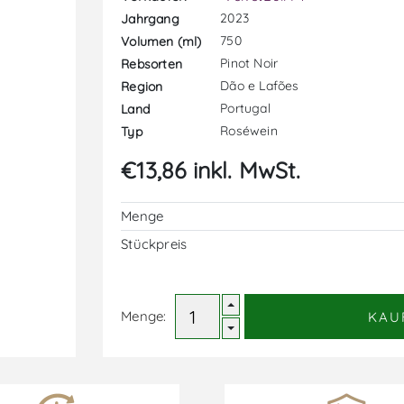
2023
Jahrgang
750
Volumen (ml)
Pinot Noir
Rebsorten
Dão e Lafões
Region
Portugal
Land
Roséwein
Typ
€13,86 inkl. MwSt.
Menge
Stückpreis
Menge:
KAU