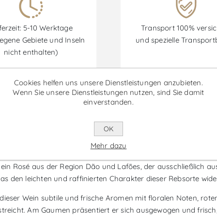
ferzeit: 5-10 Werktage
Transport 100% versic
egene Gebiete und Inseln
und spezielle Transpor
nicht enthalten)
Cookies helfen uns unsere Dienstleistungen anzubieten.
Wenn Sie unsere Dienstleistungen nutzen, sind Sie damit
einverstanden.
Rabatte sind vom 30/06/2026 bis zum 30/09/2026 verfügbar.
OK
ce Pinot Noir - Roséwein
Mehr dazu
 ein Rosé aus der Region Dão und Lafões, der ausschließlich aus 
das den leichten und raffinierten Charakter dieser Rebsorte wider
dieser Wein subtile und frische Aromen mit floralen Noten, ro
rstreicht. Am Gaumen präsentiert er sich ausgewogen und frisch