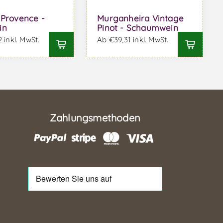
 Provence -
Murganheira Vintage
in
Pinot - Schaumwein
 inkl. MwSt.
Ab €39,31 inkl. MwSt.
Zahlungsmethoden