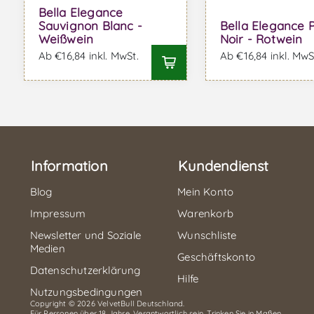
Bella Elegance
Sauvignon Blanc -
Bella Elegance P
Weißwein
Noir - Rotwein
Ab €16,84 inkl. MwSt.
Ab €16,84 inkl. MwS
Information
Kundendienst
Blog
Mein Konto
Impressum
Warenkorb
Newsletter und Soziale
Wunschliste
Medien
Geschäftskonto
Datenschutzerklärung
Hilfe
Nutzungsbedingungen
Copyright © 2026 VelvetBull Deutschland.
Für Personen über 18 Jahre. Verantwortlich sein. Trinken Sie in Maßen.