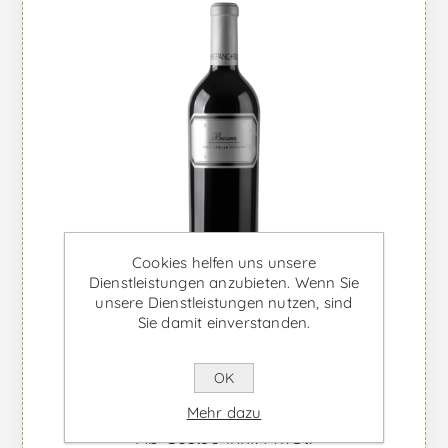
Cookies helfen uns unsere
Dienstleistungen anzubieten. Wenn Sie
unsere Dienstleistungen nutzen, sind
Sie damit einverstanden.
Bassus Finca Casilla Herrera
OK
Magnum - Rotwein
Mehr dazu
Ab €65,56 inkl. MwSt.