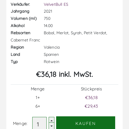
Verkäufer:
VelvetBull ES
2021
Jahrgang
750
Volumen (ml)
14.00
Alkohol
Bobal, Merlot, Syrah, Petit Verdot,
Rebsorten
Cabernet Franc
Valencia
Region
Spanien
Land
Rotwein
Typ
€36,18 inkl. MwSt.
Menge
Stückpreis
1+
€36,18
6+
€29,43
Menge:
KAUFEN