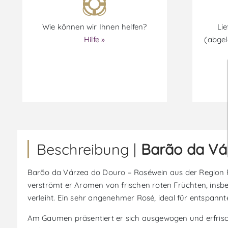
Wie können wir Ihnen helfen?
Lie
Hilfe »
(abgel
Beschreibung |
Barão da Vá
Barão da Várzea do Douro – Roséwein aus der Region Por
verströmt er Aromen von frischen roten Früchten, insbe
verleiht. Ein sehr angenehmer Rosé, ideal für entspann
Am Gaumen präsentiert er sich ausgewogen und erfrisch