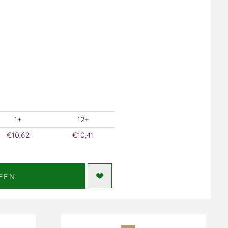
1+
12+
€10,62
€10,41
FEN