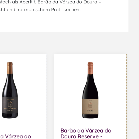
infach als Aperitif. Barão da Várzea do Douro –
ucht und harmonischem Profil suchen.
Barão da Várzea do
a Várzea do
Douro Reserve -