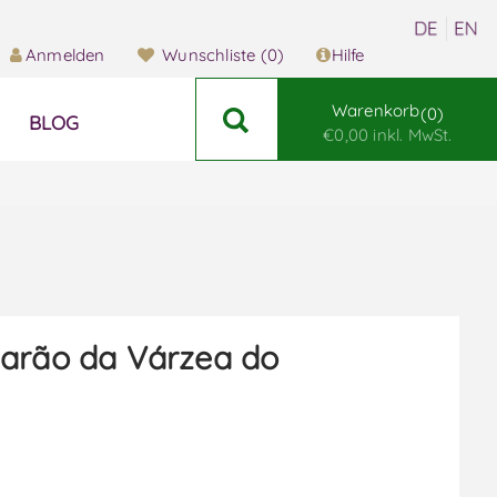
Anmelden
Wunschliste
(0)
Hilfe
Warenkorb
0
BLOG
€0,00 inkl. MwSt.
arão da Várzea do