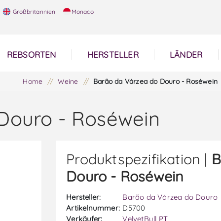
Großbritannien
Monaco
REBSORTEN
HERSTELLER
LÄNDER
Home
/
Weine
/
Barão da Várzea do Douro - Roséwein
Douro - Roséwein
Produktspezifikation |
B
Douro - Roséwein
Hersteller:
Barão da Várzea do Douro
Artikelnummer:
D5700
Verkäufer:
VelvetBull PT