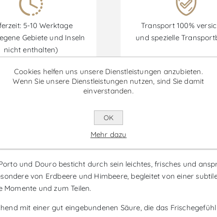
ferzeit: 5-10 Werktage
Transport 100% versic
egene Gebiete und Inseln
und spezielle Transpor
nicht enthalten)
Cookies helfen uns unsere Dienstleistungen anzubieten.
Wenn Sie unsere Dienstleistungen nutzen, sind Sie damit
einverstanden.
Rabatte sind vom 30/06/2026 bis zum 30/09/2026 verfügbar.
OK
Mehr dazu
rzea do Douro - Roséwein
to und Douro besticht durch sein leichtes, frisches und anspre
sondere von Erdbeere und Himbeere, begleitet von einer subtile
te Momente und zum Teilen.
end mit einer gut eingebundenen Säure, die das Frischegefühl