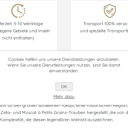
ferzeit: 5-10 Werktage
Transport 100% versic
egene Gebiete und Inseln
und spezielle Transpor
nicht enthalten)
Cookies helfen uns unsere Dienstleistungen anzubieten.
Wenn Sie unsere Dienstleistungen nutzen, sind Sie damit
Rabatte sind vom 30/06/2026 bis zum 30/09/2026 verfügbar.
einverstanden.
OK
onyos 500ml - Süßwein
Mehr dazu
lt zu den großen Süßweinen Tokajs, einer historischen Region
éta- und Muscat à Petits Grains-Trauben hergestellt, die von der
Komplexität, die diesen legendären Weinstil auszeichnen.