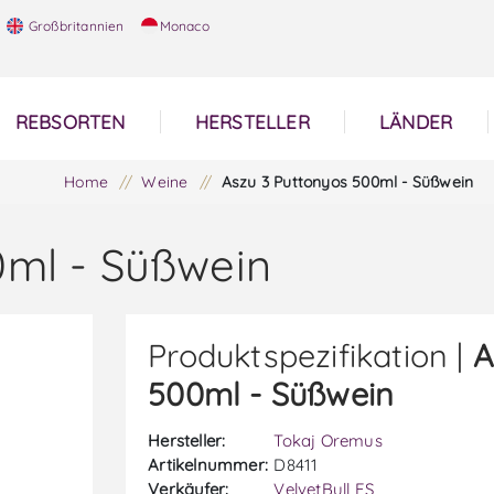
Großbritannien
Monaco
REBSORTEN
HERSTELLER
LÄNDER
Home
/
Weine
/
Aszu 3 Puttonyos 500ml - Süßwein
0ml - Süßwein
Produktspezifikation |
A
500ml - Süßwein
Hersteller:
Tokaj Oremus
Artikelnummer:
D8411
Verkäufer:
VelvetBull ES