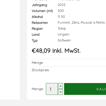
2022
Jahrgang
500
Volumen (ml)
11.50
Alkohol
Furmint, Zéta, Muscat à Petits
Rebsorten
Tokaj
Region
Ungarn
Land
Süßwein
Typ
€48,09 inkl. MwSt.
Menge
Stückpreis
Menge:
KAU