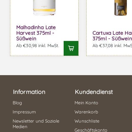
Malhadinha Late
Harvest 375ml -
Cartuxa Late Ha
Süßwein
375ml - Süßwein
Ab €30,98 inkl. MwSt.
Ab €37,08 inkl. MwS
Information
Kundendienst
Blog
Mein Konto
Impressum
Warenkorb
Newsletter und Soziale
Wunschliste
Medien
Geschäftskonto