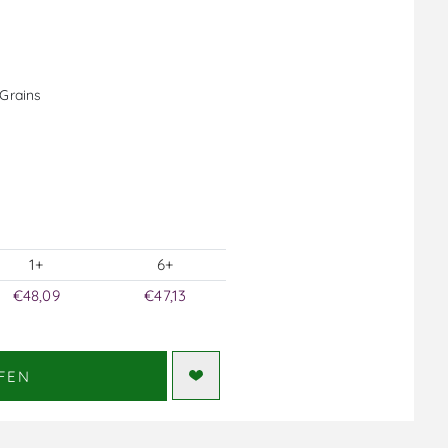
 Grains
1+
6+
€48,09
€47,13
FEN