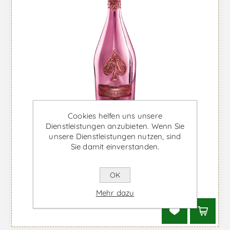
Cookies helfen uns unsere
Dienstleistungen anzubieten. Wenn Sie
unsere Dienstleistungen nutzen, sind
Sie damit einverstanden.
Armand de Brignac Brut Rosé -
Schaumwein
OK
Ab €543,76 inkl. MwSt.
Mehr dazu