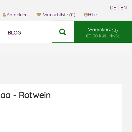
Anmelden
Wunschliste
(0)
Hilfe
Warenkorb
0
BLOG
€0,00 inkl. MwSt.
aa - Rotwein