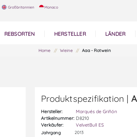
Großbritannien
Monaco
REBSORTEN
HERSTELLER
LÄNDER
Home
/
Weine
/
Aaa - Rotwein
Produktspezifikation |
A
Hersteller:
Marqués de Griñón
Artikelnummer:
D8210
Verkäufer:
VelvetBull ES
2013
Jahrgang