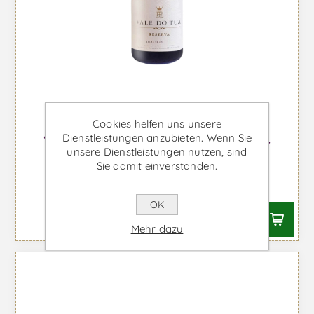
Cookies helfen uns unsere
Dienstleistungen anzubieten. Wenn Sie
Vale do Tua Reserve Magnum -
unsere Dienstleistungen nutzen, sind
Rotwein
Sie damit einverstanden.
Ab €63,36 inkl. MwSt.
OK
Mehr dazu