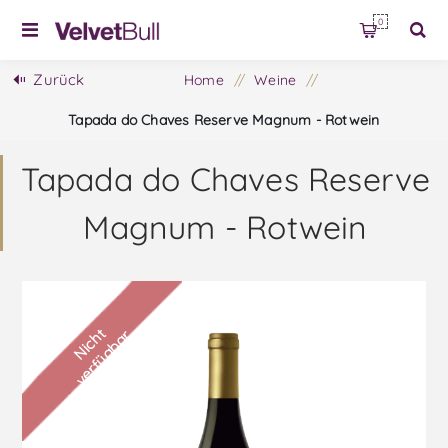
0
Zurück
Home
/
Weine
/
Tapada do Chaves Reserve Magnum - Rotwein
Tapada do Chaves Reserve
Magnum - Rotwein
N
i
c
h
t
v
e
r
f
ü
g
b
a
r