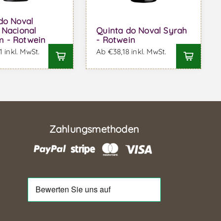
do Noval
 Nacional
Quinta do Noval Syrah
 - Rotwein
- Rotwein
 inkl. MwSt.
Ab €38,18 inkl. MwSt.
Zahlungsmethoden