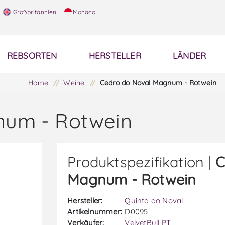
Großbritannien
Monaco
REBSORTEN
HERSTELLER
LÄNDER
Home
/
Weine
/
Cedro do Noval Magnum - Rotwein
num - Rotwein
Produktspezifikation |
C
Magnum - Rotwein
Hersteller:
Quinta do Noval
Artikelnummer:
D0095
Verkäufer:
VelvetBull PT