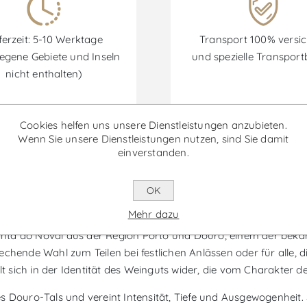
ferzeit: 5-10 Werktage
Transport 100% versic
egene Gebiete und Inseln
und spezielle Transpor
nicht enthalten)
Cookies helfen uns unsere Dienstleistungen anzubieten.
Wenn Sie unsere Dienstleistungen nutzen, sind Sie damit
Rabatte sind vom 30/06/2026 bis zum 30/09/2026 verfügbar.
einverstanden.
OK
val Magnum - Rotwein
Mehr dazu
nta do Noval aus der Region Porto und Douro, einem der bekan
chende Wahl zum Teilen bei festlichen Anlässen oder für alle, 
sich in der Identität des Weinguts wider, die vom Charakter de
s Douro-Tals und vereint Intensität, Tiefe und Ausgewogenheit