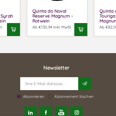
Quinta do Noval
Quinta 
 Syrah
Reserve Magnum -
Touriga
ein
Rotwein
Magnum
t.
Ab €130,94 inkl. MwSt.
Ab €82,01
Newsletter
Abonnieren
Abonnement löschen